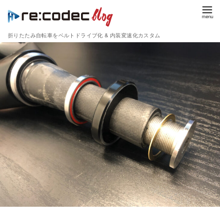
折りたたみ自転車をベルトドライブ化 & 内装変速化カスタム
コ
ン
テ
ン
ツ
へ
移
動