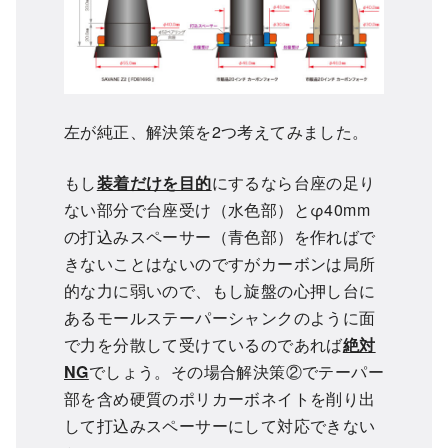
左が純正、解決策を2つ考えてみました。
もし
装着だけを目的
にするなら台座の足り
ない部分で台座受け（水色部）とφ40mm
の打込みスペーサー（青色部）を作ればで
きないことはないのですがカーボンは局所
的な力に弱いので、もし旋盤の心押し台に
あるモールステーパーシャンクのように面
で力を分散して受けているのであれば
絶対
NG
でしょう。その場合解決策②でテーパー
部を含め硬質のポリカーボネイトを削り出
して打込みスペーサーにして対応できない