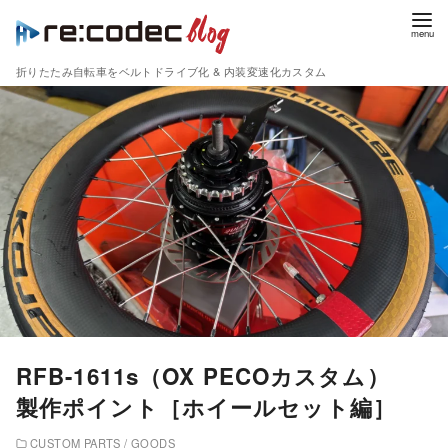
折りたたみ自転車をベルトドライブ化 & 内装変速化カスタム
コ
ン
テ
ン
ツ
へ
移
動
RFB-1611s（OX PECOカスタム）
製作ポイント［ホイールセット編］
CUSTOM PARTS / GOODS