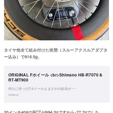
タイヤ他全て組み付けた状態（スルーアクスルアダプタ
ー込み）で916.5g。
ORIGINAL Fホイール <br>Shimano HB-R7070 &
RT-MT900
待ちに待ったFホイールもまさかの結末が･･･
recodec.jp
20インチ406のRCTが994.2gですから-77.7gでした。