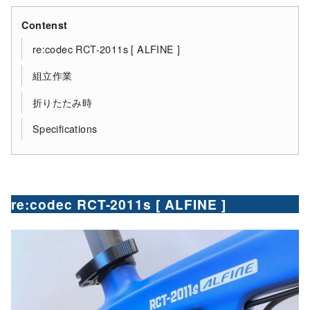
Contenst
re:codec RCT-2011s [ ALFINE ]
組立作業
折りたたみ時
Specifications
re:codec RCT-2011s [ ALFINE ]