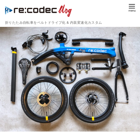
折りたたみ自転車をベルトドライブ化 & 内装変速化カスタム
コ
ン
テ
ン
ツ
へ
移
動