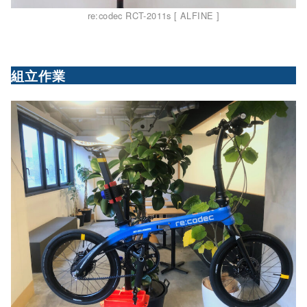
re:codec RCT-2011s [ ALFINE ]
組立作業